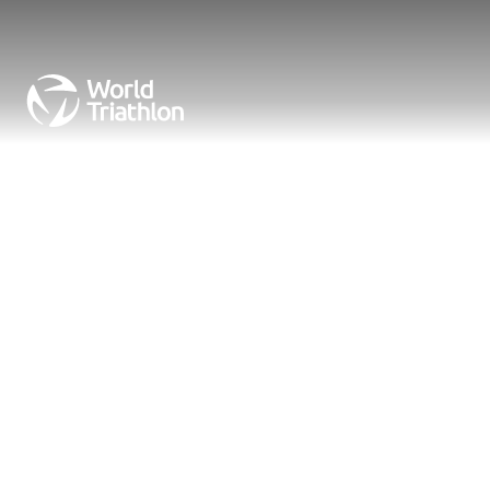
World Tri
Champion
The flagship elite series of World Triathlo
race across a season of iconic venues, c