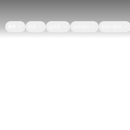
赛事
排名
运动员
运动项目
新闻与媒体
athlon
ship Serie
n. The world's best triathletes
hasing points, podiums and the