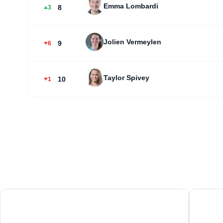
Emma Lombardi
8
3
Jolien Vermeylen
9
6
Taylor Spivey
10
1
01
02
Samarkand
Yo