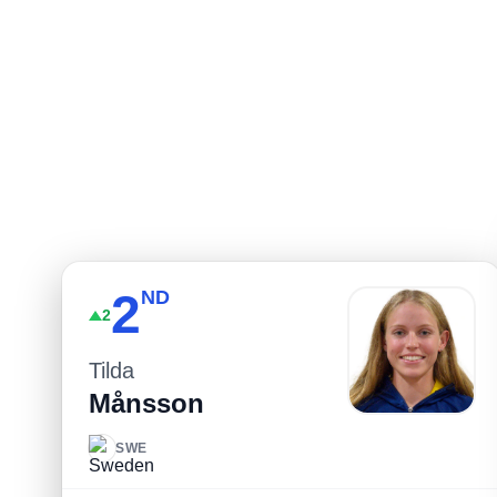
WTCS排名
World Triathlon Championship Series 排名
2
ND
2
Tilda
Månsson
SWE