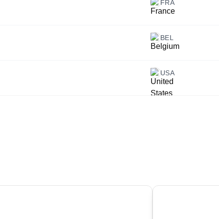
FRA
BEL
USA
03
kohama
Algher