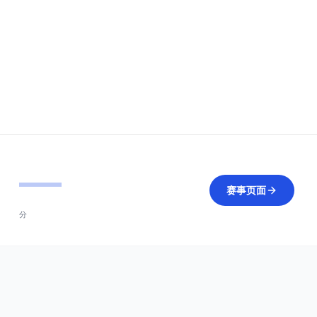
—
赛事页面
分