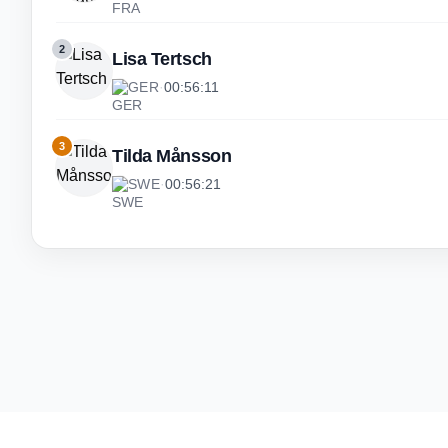
2
Lisa Tertsch
GER
·
00:56:11
3
Tilda Månsson
SWE
·
00:56:21