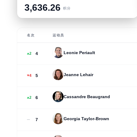
3,636.26
积分
名次
运动员
Leonie Periault
4
2
Jeanne Lehair
5
4
Cassandre Beaugrand
6
2
Georgia Taylor-Brown
7