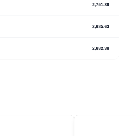
2,751.39
2,685.63
2,682.38
04
o
Quiberon