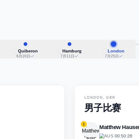
Quiberon
Hamburg
London
6月20日
7月11日
7月25日
LONDON, GBR
男子比赛
1
Matthew Hause
AUS
·
00:50:28