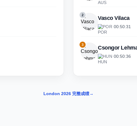
2
Vasco Vilaca
POR
·
00:50:31
3
Csongor Lehm
HUN
·
00:50:36
London 2026 完整成绩
→