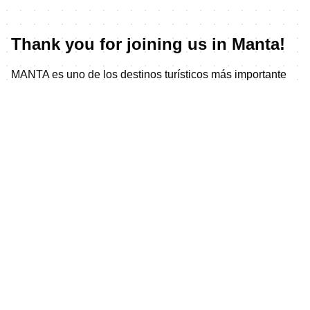
Thank you for joining us in Manta!
MANTA es uno de los destinos turísticos más importante
del Ecuador, conocida también como "Capital Atunera del
Mundo" por su industria pesquera especializada, por su
gran desarrollo turístico es sede de importantes eventos
deportivos que han permitido que obtenga el galardón de
"Ciudad Americana del Deporte"
ESTO Y MÁS ES MANTA: www.manta.gob.ec/turismo
Moneda Oficial: Dólar Americano
Lenguaje: Español
Número de Emergencia: 911