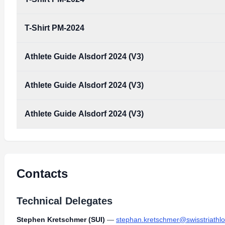
T-Shirt PM-2024
Athlete Guide Alsdorf 2024 (V3)
Athlete Guide Alsdorf 2024 (V3)
Athlete_guide_Alsdorf_2024_(V3).pdf
Type:
PDF
Size:
1.79 MB
Athlete Guide Alsdorf 2024 (V3)
Athlete_guide_Alsdorf_2024_(V3).pdf
Type:
PDF
Size:
1.79 MB
Athlete_guide_Alsdorf_2024_(V3).pdf
Type:
PDF
Size:
1.79 MB
Contacts
Technical Delegates
Stephen Kretschmer (SUI)
—
stephan.kretschmer@swisstriathlo