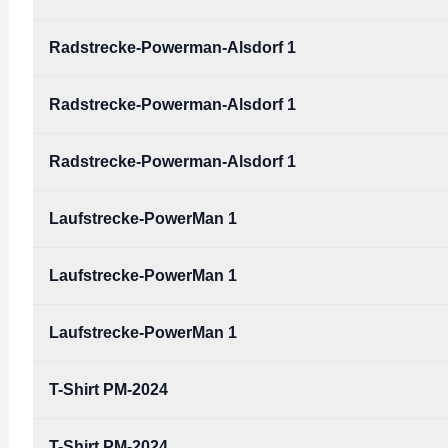
Type:
PDF
Size:
1.01 MB
Radstrecke-Powerman-Alsdorf 1
Lageplan_Denkmalplatz-PowerMan.pdf
Type:
PDF
Size:
1.01 MB
Radstrecke-Powerman-Alsdorf 1
Radstrecke-Powerman-Alsdorf_1.pdf
Type:
PDF
Size:
5.02 MB
Radstrecke-Powerman-Alsdorf 1
Radstrecke-Powerman-Alsdorf_1.pdf
Type:
PDF
Size:
5.02 MB
Laufstrecke-PowerMan 1
Radstrecke-Powerman-Alsdorf_1.pdf
Type:
PDF
Size:
5.02 MB
Laufstrecke-PowerMan 1
Laufstrecke-PowerMan_1.pdf
Type:
PDF
Size:
1.50 MB
Laufstrecke-PowerMan 1
Laufstrecke-PowerMan_1.pdf
Type:
PDF
Size:
1.50 MB
T-Shirt PM-2024
Laufstrecke-PowerMan_1.pdf
Type:
PDF
Size:
1.50 MB
T-Shirt PM-2024