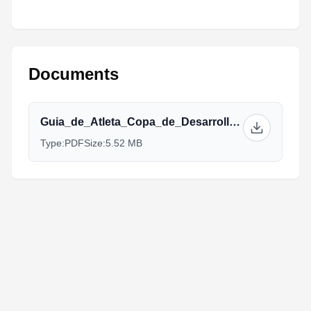
Documents
Guia_de_Atleta_Copa_de_Desarrollo_ASU_2023_(3).pdf
Type:
PDF
Size:
5.52 MB