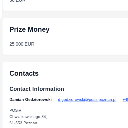
30 EUR
Prize Money
25 000 EUR
Contacts
Contact Information
Damian Gedziorowski
—
d.gedziorowski@posir.poznan.pl
—
+4
POSiR
Chwialkowskiego 34,
61-553 Poznan